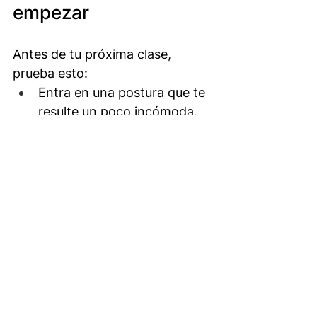
empezar
Antes de tu próxima clase, 
prueba esto:
Entra en una postura que te 
resulte un poco incómoda.
En lugar de ajustar el cuerpo 
enseguida, ajusta la 
respiración.
Observa si puedes estar ahí 
sin cambiar nada.
Eso es Yoga.
Eso es aprendizaje encarnado.