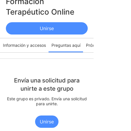
Formación
Terapéutico Online
Privado
Unirse
Información y accesos
Preguntas aquí
Próximo Taller mensual
Envía una solicitud para
unirte a este grupo
Este grupo es privado. Envía una solicitud
para unirte.
Unirse