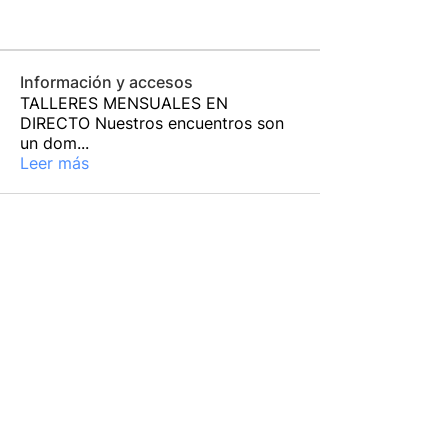
Información y accesos
TALLERES MENSUALES EN
DIRECTO Nuestros encuentros son
un dom
...
Leer más
Más sobre
Mandiram Escuela de Yoga
en Eixample
Mandiram Escuela de Yoga
en Poblenou