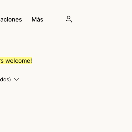
aciones
Más
ers welcome!
odos)