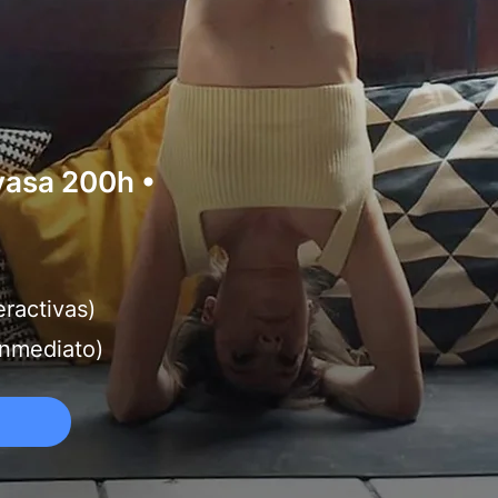
yasa 200h •
eractivas)
inmediato)