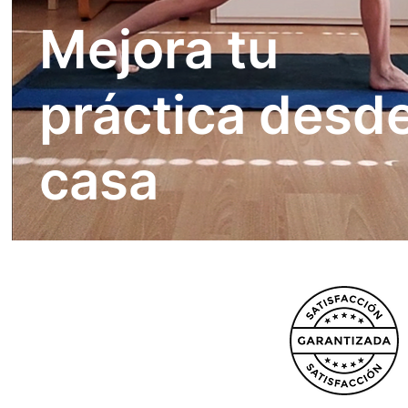
Mejora tu
práctica desd
casa