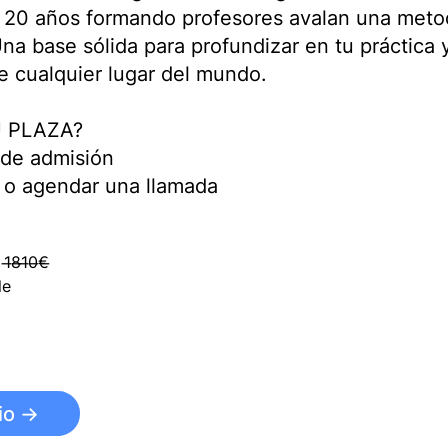
e 20 años formando profesores avalan una meto
Una base sólida para profundizar en tu práctica
e cualquier lugar del mundo.
 PLAZA?
o de admisión
a o agendar una llamada
̶1̶0̶€̶
le
io →