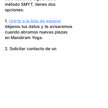
método SMYT, tienes dos
opciones:
1.
Unirte a la lista de espera
:
déjanos tus datos y te avisaremos
cuando abramos nuevas plazas
en Mandiram Yoga.
2. Solicitar contacto de un
profesor formado en nuestra
metodología:
mándanos un correo
y te recomendaremos un docente
de yoga en tu zona.
El precio orientativo de un proceso
SMYT de 3 sesiones suele estar
entre 210 € y 290 €, según la
experiencia del profesor.