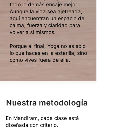
todo lo demás encaje mejor.
Aunque la vida sea ajetreada,
aquí encuentran un espacio de
calma, fuerza y claridad para
volver a sí mismos.
Porque al final, Yoga no es solo
lo que haces en la esterilla, sino
cómo vives fuera de ella.
Nuestra metodología
En Mandiram, cada clase está
diseñada con criterio.