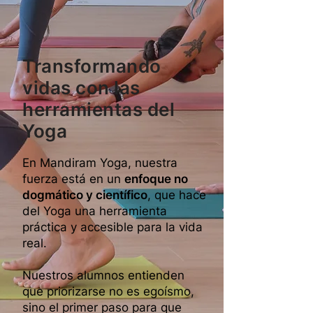
Transformando
vidas con las
herramientas del
Yoga
En Mandiram Yoga, nuestra
fuerza está en un
enfoque no
dogmático y científico
, que hace
del Yoga una herramienta
práctica y accesible para la vida
real.
Nuestros alumnos entienden
que priorizarse no es egoísmo,
sino el primer paso para que