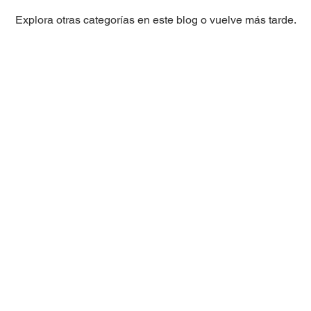
Explora otras categorías en este blog o vuelve más tarde.
sobre
Asistencia
am Escuela de
Instagram
n Eixample
Contacto
Trabaja con nosotr
am Escuela de