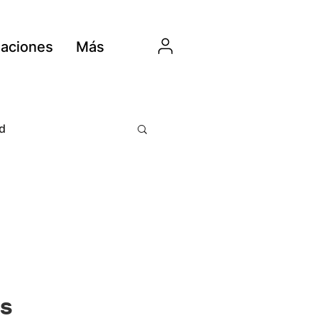
aciones
Más
d
as