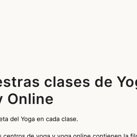
estras clases de Yo
y Online
ta del Yoga en cada clase.
 centros de yoga y yoga online contienen la filo