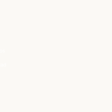
os
dad