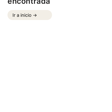
encontrada
Ir a inicio ->
Más sobre
Mandiram Escuela de Yoga
en Eixample
Mandiram Escuela de Yoga