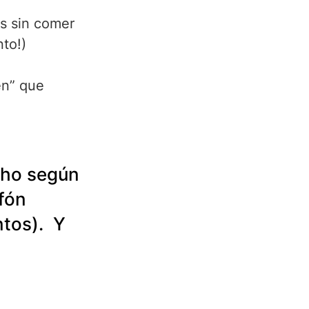
as sin comer 
to!)
en” que 
cho según 
fón 
tos).  Y 
 