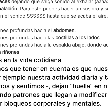
veces
 dejando que salga sonido al exhalar (aaaa
halació
n. Para esto puedes hacer un suspiro y s
n el sonido SSSSSS hasta que se acaba el aire.
ones profundas hacia el 
abdomen
.
ones profundas hacia las 
costillas a los lados
ones profundas hacia la
 espalda abajo, donde ac
a riñones
 en la vida cotidiana
os que tener en cuenta es que nues
r ejemplo nuestra actividad diaria y 
s y sentimos -, dejan “huella” en n
ndo patrones que llegan a modificar
ar bloqueos corporales y mentales.