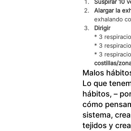
Suspirar 10 
Alargar la ex
exhalando co
Dirigir
* 3 respiraci
* 3 respiraci
* 3 respiraci
costillas/zon
Malos hábitos
Lo que tenem
hábitos, – po
cómo pensamo
sistema, crea
tejidos y cre