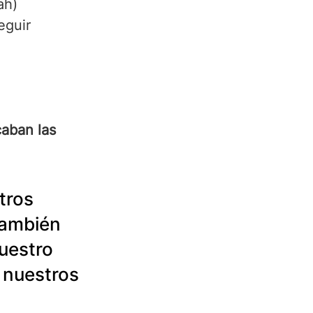
ah) 
eguir 
 
aban las 
tros 
también 
uestro 
 nuestros 