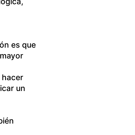
ógica, 
ión es que 
 mayor 
 hacer 
icar un 
bién 