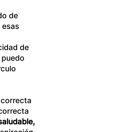
do de 
 esas 
 
cidad de 
, puedo 
rculo 
 correcta 
correcta 
aludable, 