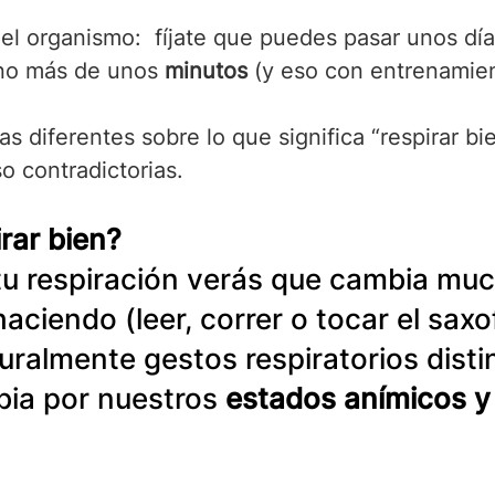
a el organismo:  fíjate que puedes pasar unos dí
 no más de unos 
minutos
 (y eso con entrenamien
s diferentes sobre lo que significa “respirar bi
o contradictorias.
rar bien?
n tu respiración verás que cambia mu
haciendo (leer, correr o tocar el saxo
uralmente gestos respiratorios distin
ia por nuestros 
estados anímicos y