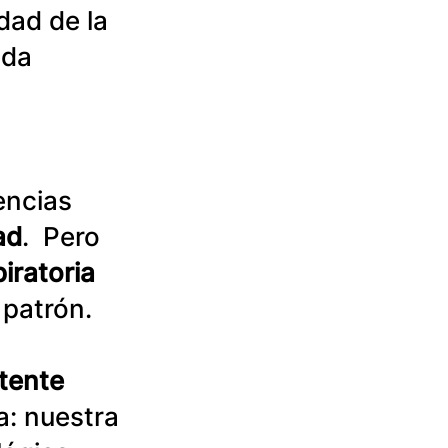
ad de la 
ada 
ncias 
ad
.  Pero 
iratoria 
patrón. 
tente 
a: nuestra 