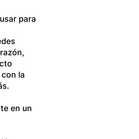
usar para 
edes 
razón, 
cto 
 con la 
s.  
rte en un 