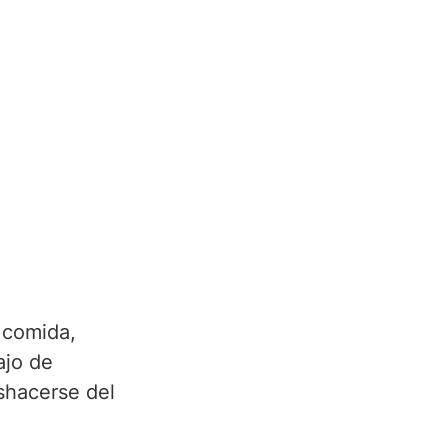
 comida, 
ajo de 
shacerse del 