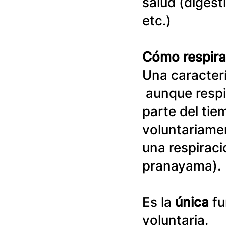
salud (digest
etc.)
Cómo respirar
Una caracterí
 aunque resp
parte del ti
voluntariamen
una respiraci
pranayama).
Es la
 única 
fu
voluntaria.