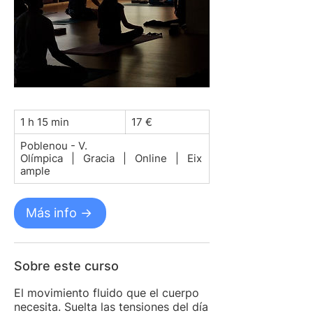
17
1 h 15 min
1
17 €
euros
Poblenou - V.
1
Olímpica
|
Gracia
|
Online
|
Eix
5
ample
m
i
n
Más info ->
Sobre este curso
El movimiento fluido que el cuerpo
necesita. Suelta las tensiones del día