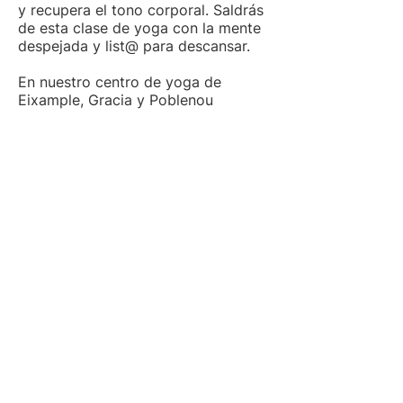
y recupera el tono corporal. Saldrás
de esta clase de yoga con la mente
despejada y list@ para descansar.
En nuestro centro de yoga de
Eixample, Gracia y Poblenou
Más sobre
Mandiram Escuela de Yoga
en Eixample
Mandiram Escuela de Yoga
en Poblenou
Formación de Yoga