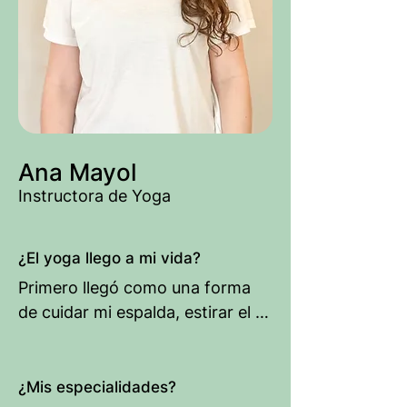
Ana Mayol
Instructora de Yoga
¿El yoga llego a mi vida?
Primero llegó como una forma 
de cuidar mi espalda, estirar el 
cuerpo y ganar flexibilidad. Años 
después, en un momento difícil 
de mi vida, algo hizo clic durante 
¿Mis especialidades?