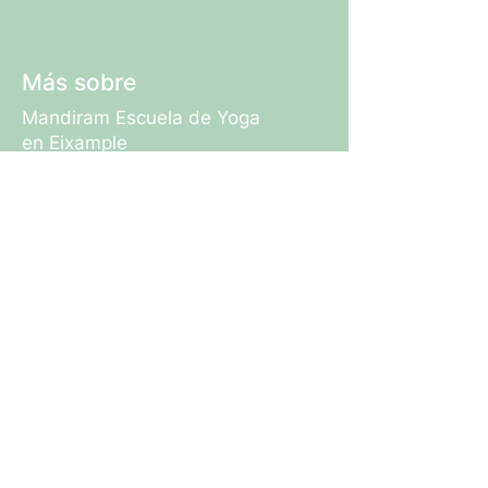
Más sobre
Mandiram Escuela de Yoga
en Eixample
Mandiram Escuela de Yoga
en Poblenou
Formación de Yoga
Mandiram
Asistencia
Instagram
Contacto