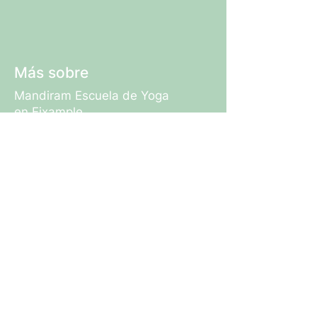
Más sobre
Mandiram Escuela de Yoga
en Eixample
Mandiram Escuela de Yoga
en Poblenou
Formación de Yoga
Mandiram
Asistencia
Instagram