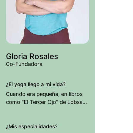
Gloria Rosales
Co-Fundadora
¿El yoga llego a mi vida?
Cuando era pequeña, en libros 
como "El Tercer Ojo" de Lobsang 
Rampa.

De joven, en los años 90, cuando 
mi abuela me invitó a una clase 
¿Mis especialidades?