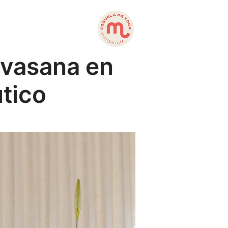
Savasana en
utico