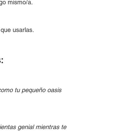
igo mismo/a. 
 que usarlas.
:
 como tu pequeño oasis 
ntas genial mientras te 