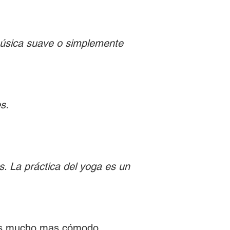
música suave o simplemente 
s. 
s. La práctica del yoga es un 
irás mucho mas cómodo 