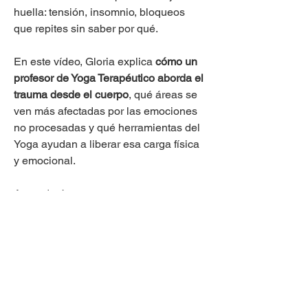
huella: tensión, insomnio, bloqueos 
que repites sin saber por qué.
En este vídeo, Gloria explica 
cómo un 
profesor de Yoga Terapéutico aborda el 
trauma desde el cuerpo
, qué áreas se 
ven más afectadas por las emociones 
no procesadas y qué herramientas del 
Yoga ayudan a liberar esa carga física 
y emocional.
Aprenderás:
dónde se guarda el trauma en el 
cuerpo,
qué señales te muestran que algo 
necesita atención,
y cómo aplicar el enfoque del 
Yoga Terapéutico
 para acompañar 