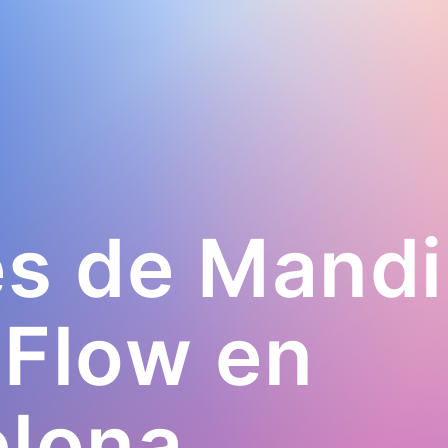
es de Mand
 Flow en
elona