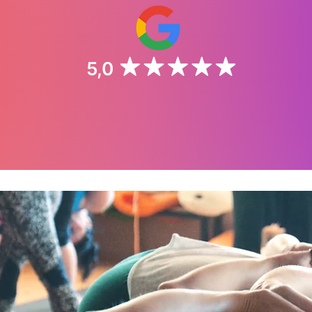
a
5,0