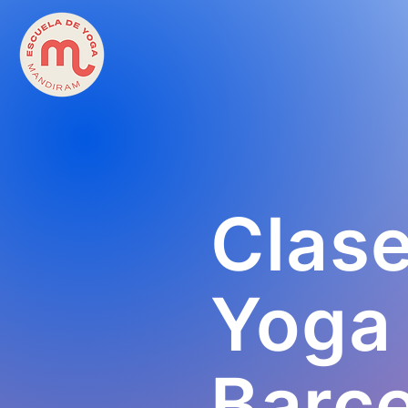
Clas
Yoga
Barc