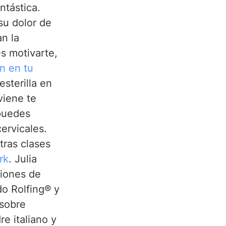
ntástica. 
su dolor de 
n la 
s motivarte, 
n en tu 
sterilla en 
viene te 
puedes 
ervicales. 
ras clases 
rk
. Julia 
ciones de 
o Rolfing® y 
 sobre 
e italiano y 