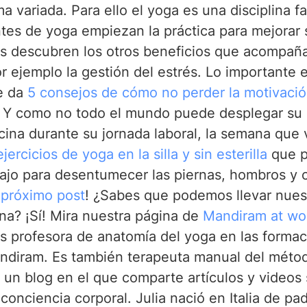
 variada. Para ello el yoga es una disciplina fa
es de yoga empiezan la práctica para mejorar 
s descubren los otros beneficios que acompaña
r ejemplo la gestión del estrés. Lo importante e
e da 
5 consejos de cómo no perder la motivació
) Y como no todo el mundo puede desplegar su e
icina durante su jornada laboral, la semana que 
ejercicios de yoga en la silla y sin esterilla
 que 
abajo para desentumecer las piernas, hombros y c
 
próximo post
! ¿Sabes que podemos llevar nuest
ina? ¡Sí! Mira nuestra página de 
Mandiram at wo
es profesora de anatomía del yoga en las forma
ndiram. Es también terapeuta manual del métod
r un blog en el que comparte artículos y videos
onciencia corporal. Julia nació en Italia de padr