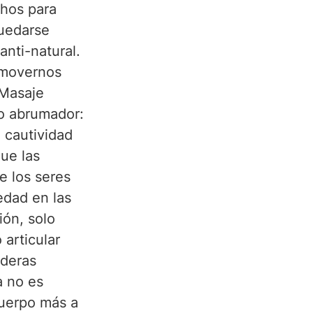
hos para 
quedarse 
nti-natural. 
 movernos 
“Masaje 
to abrumador: 
cautividad 
ue las 
e los seres 
edad en las 
ón, solo 
articular 
deras 
a no es 
cuerpo más a 