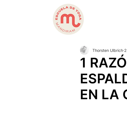
Thorsten Ulbrich
2
1 RAZÓ
ESPAL
EN LA 