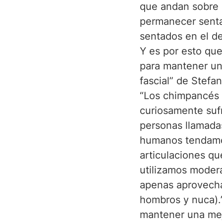
que andan sobre 
permanecer sentad
sentados en el de
Y es por esto qu
para mantener un 
fascial” de Stefa
“Los chimpancés 
curiosamente sufr
personas llamadas
humanos tendamos 
articulaciones qu
utilizamos moder
apenas aprovecham
hombros y nuca).”
mantener una mejo