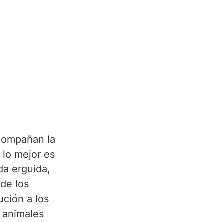
compañan la 
 lo mejor es 
da erguida, 
 de los 
ción a los 
 animales 