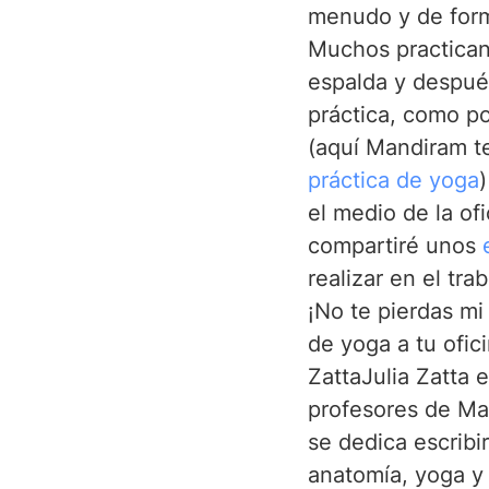
menudo y de forma
Muchos practicant
espalda y despué
práctica, como po
(aquí Mandiram t
práctica de yoga
el medio de la of
compartiré unos 
realizar en el tr
¡No te pierdas mi
de yoga a tu ofic
ZattaJulia Zatta 
profesores de Ma
se dedica escribi
anatomía, yoga y c