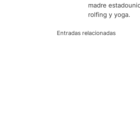
madre estadounide
rolfing y yoga.
Entradas relacionadas
Depresión y Yoga: cuando
acomapañar es más