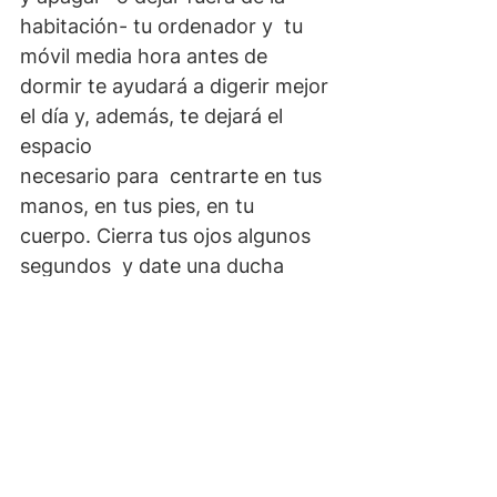
habitación- tu ordenador y  tu 
móvil media hora antes de 
dormir te ayudará a digerir mejor 
el día y, además, te dejará el 
espacio 
necesario para  centrarte en tus 
manos, en tus pies, en tu 
cuerpo. Cierra tus ojos algunos 
segundos  y date una ducha 
mental de amor y 
agradecimiento, esto te ayudará 
a 
limpiar y a equilibrar tus 
emociones
 y así conseguirás 
darte las buenas noches tal y 
como te mereces.